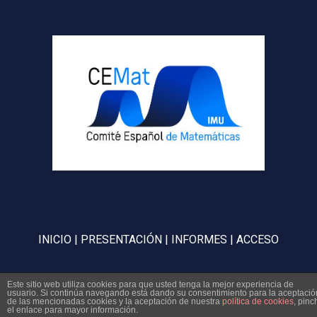
INICIO
|
PRESENTACIÓN
|
INFORMES
|
ACCESO
Este sitio web utiliza cookies para que usted tenga la mejor experiencia de
CEMAT
. Todos los derechos reservados 2024.
Web
usuario. Si continúa navegando está dando su consentimiento para la aceptació
de las mencionadas cookies y la aceptación de nuestra
política de cookies
, pinc
el enlace para mayor información.
desarrollada por
Añil Desarrollo Gráfico